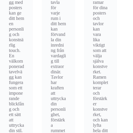
gg med
tavla
ramar
posters
för
för dina
kan ge
varje
posters
ditt hem
rum i
och
en
ditt hem
tavlor
personli
kan
kan
g och
förvand
vara
konstnä
la din
lika
rlig
inredni
viktigt
touch.
ng från
som att
En
vardagli
välja
välkom
g till
själva
ponerad
extraor
konstve
tavelvä
dinär.
rket.
gg kan
Tavlor
Ramen
fungera
har
komplet
som ett
kraften
terar
impone
att
och
rande
uttrycka
förstärk
blickfån
din
er
g och
personli
konstve
ett sätt
ghet,
rket,
att
förstärk
och kan
uttrycka
a
lyfta
din stil.
rummet
hela ditt