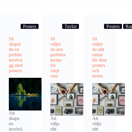
Posters
Tavlor
Posters
Ra
Så
Så
Så
skapar
väljer
väljer
du en
du den
du rätt
perfekt
perfekta
ramar
tavelvä
tavlan
för dina
gg med
för
posters
posters
varje
och
rum
tavlor
Att
skapa
Att
Att
en
välja
välja
tavelvä
rätt
rätt