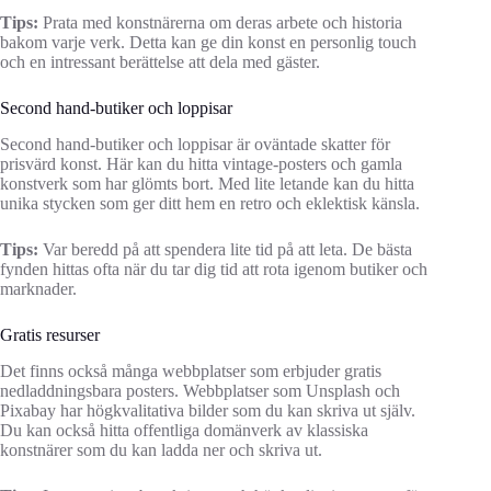
Tips:
Prata med konstnärerna om deras arbete och historia
bakom varje verk. Detta kan ge din konst en personlig touch
och en intressant berättelse att dela med gäster.
Second hand-butiker och loppisar
Second hand-butiker och loppisar är oväntade skatter för
prisvärd konst. Här kan du hitta vintage-posters och gamla
konstverk som har glömts bort. Med lite letande kan du hitta
unika stycken som ger ditt hem en retro och eklektisk känsla.
Tips:
Var beredd på att spendera lite tid på att leta. De bästa
fynden hittas ofta när du tar dig tid att rota igenom butiker och
marknader.
Gratis resurser
Det finns också många webbplatser som erbjuder gratis
nedladdningsbara posters. Webbplatser som Unsplash och
Pixabay har högkvalitativa bilder som du kan skriva ut själv.
Du kan också hitta offentliga domänverk av klassiska
konstnärer som du kan ladda ner och skriva ut.