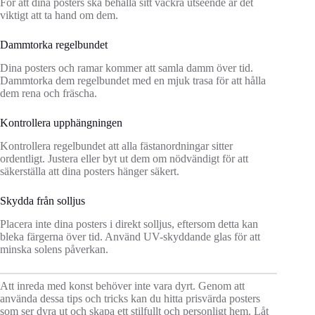
För att dina posters ska behålla sitt vackra utseende är det
viktigt att ta hand om dem.
Dammtorka regelbundet
Dina posters och ramar kommer att samla damm över tid.
Dammtorka dem regelbundet med en mjuk trasa för att hålla
dem rena och fräscha.
Kontrollera upphängningen
Kontrollera regelbundet att alla fästanordningar sitter
ordentligt. Justera eller byt ut dem om nödvändigt för att
säkerställa att dina posters hänger säkert.
Skydda från solljus
Placera inte dina posters i direkt solljus, eftersom detta kan
bleka färgerna över tid. Använd UV-skyddande glas för att
minska solens påverkan.
Att inreda med konst behöver inte vara dyrt. Genom att
använda dessa tips och tricks kan du hitta prisvärda posters
som ser dyra ut och skapa ett stilfullt och personligt hem. Låt